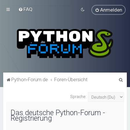
FAQ
Anmelden
S
Python-Forum.de
Foren-Übersicht
u
c
Sprache:
h
Das deutsche Python-Forum -
e
Registrierung