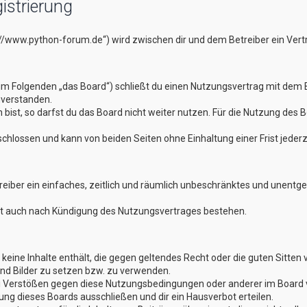
istrierung
://www.python-forum.de“) wird zwischen dir und dem Betreiber ein Ver
im Folgenden „das Board“) schließt du einen Nutzungsvertrag mit dem B
nverstanden.
st, so darfst du das Board nicht weiter nutzen. Für die Nutzung des Boa
hlossen und kann von beiden Seiten ohne Einhaltung einer Frist jederz
treiber ein einfaches, zeitlich und räumlich unbeschränktes und unentg
bt auch nach Kündigung des Nutzungsvertrages bestehen.
er keine Inhalte enthält, die gegen geltendes Recht oder die guten Sitte
und Bilder zu setzen bzw. zu verwenden.
ei Verstößen gegen diese Nutzungsbedingungen oder anderer im Board v
g dieses Boards ausschließen und dir ein Hausverbot erteilen.