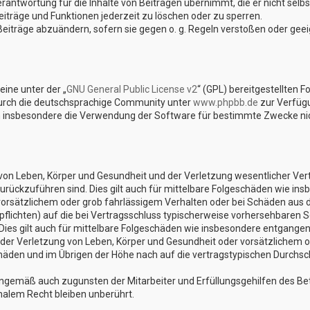
rantwortung für die Inhalte von Beiträgen übernimmt, die er nicht selbst
iträge und Funktionen jederzeit zu löschen oder zu sperren.
Beiträge abzuändern, sofern sie gegen o. g. Regeln verstoßen oder gee
ine unter der „
GNU General Public License v2
“ (GPL) bereitgestellten 
urch die deutschsprachige Community unter
www.phpbb.de
zur Verfügu
n insbesondere die Verwendung der Software für bestimmte Zwecke nich
on Leben, Körper und Gesundheit und der Verletzung wesentlicher Vertra
 zurückzuführen sind. Dies gilt auch für mittelbare Folgeschäden wie 
vorsätzlichem oder grob fahrlässigem Verhalten oder bei Schäden aus 
lpflichten) auf die bei Vertragsschluss typischerweise vorhersehbaren 
Dies gilt auch für mittelbare Folgeschäden wie insbesondere entgange
er Verletzung von Leben, Körper und Gesundheit oder vorsätzlichem od
den und im Übrigen der Höhe nach auf die vertragstypischen Durchschn
nngemäß auch zugunsten der Mitarbeiter und Erfüllungsgehilfen des Bet
alem Recht bleiben unberührt.