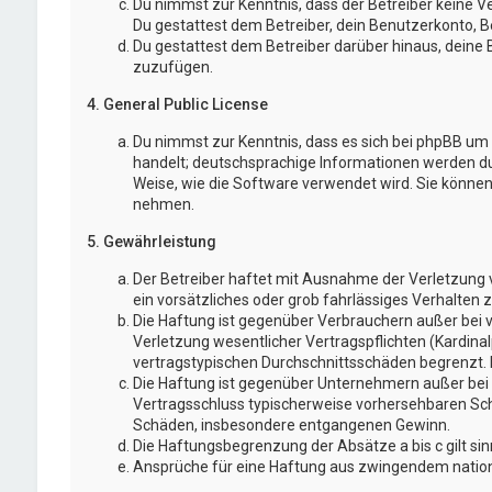
Du nimmst zur Kenntnis, dass der Betreiber keine Ve
Du gestattest dem Betreiber, dein Benutzerkonto, Be
Du gestattest dem Betreiber darüber hinaus, deine 
zuzufügen.
4. General Public License
Du nimmst zur Kenntnis, dass es sich bei phpBB um e
handelt; deutschsprachige Informationen werden d
Weise, wie die Software verwendet wird. Sie könne
nehmen.
5. Gewährleistung
Der Betreiber haftet mit Ausnahme der Verletzung v
ein vorsätzliches oder grob fahrlässiges Verhalten
Die Haftung ist gegenüber Verbrauchern außer bei 
Verletzung wesentlicher Vertragspflichten (Kardina
vertragstypischen Durchschnittsschäden begrenzt. 
Die Haftung ist gegenüber Unternehmern außer bei d
Vertragsschluss typischerweise vorhersehbaren Schä
Schäden, insbesondere entgangenen Gewinn.
Die Haftungsbegrenzung der Absätze a bis c gilt si
Ansprüche für eine Haftung aus zwingendem nation