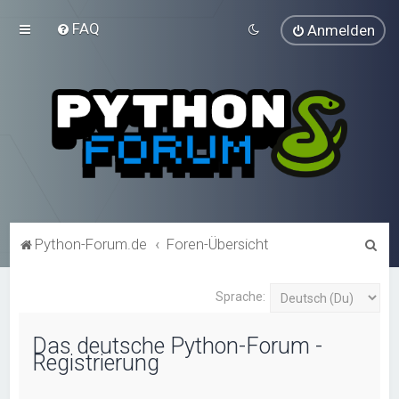
FAQ
Anmelden
S
Python-Forum.de
Foren-Übersicht
u
c
Sprache:
h
Das deutsche Python-Forum -
e
Registrierung