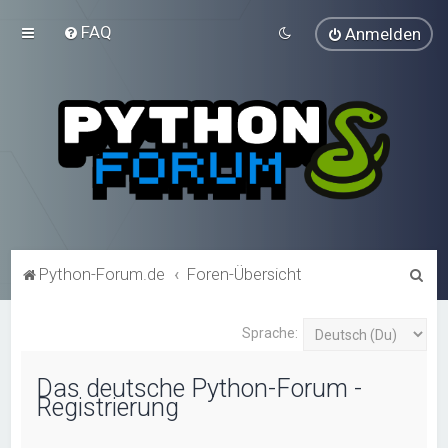
FAQ
Anmelden
S
Python-Forum.de
Foren-Übersicht
u
c
Sprache:
h
Das deutsche Python-Forum -
e
Registrierung