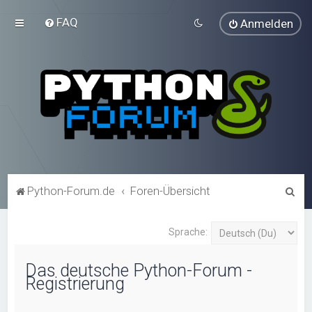
FAQ
Anmelden
S
Python-Forum.de
Foren-Übersicht
u
c
Sprache:
h
Das deutsche Python-Forum -
e
Registrierung