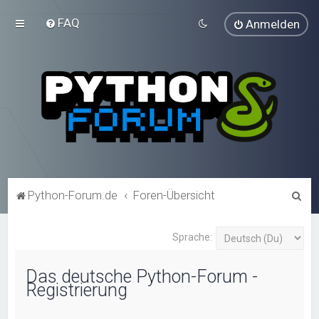
FAQ
Anmelden
S
Python-Forum.de
Foren-Übersicht
u
c
Sprache:
h
Das deutsche Python-Forum -
e
Registrierung