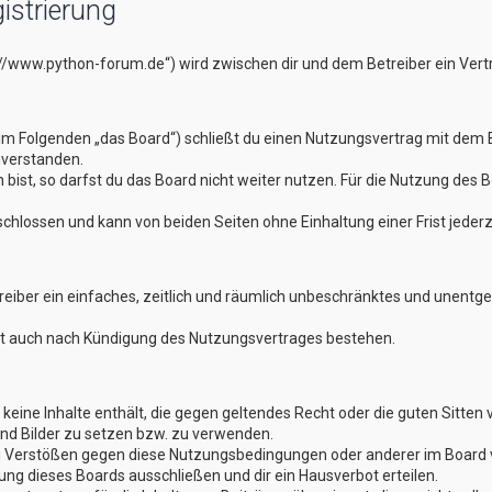
istrierung
://www.python-forum.de“) wird zwischen dir und dem Betreiber ein Ver
im Folgenden „das Board“) schließt du einen Nutzungsvertrag mit dem B
nverstanden.
st, so darfst du das Board nicht weiter nutzen. Für die Nutzung des Boa
hlossen und kann von beiden Seiten ohne Einhaltung einer Frist jederz
treiber ein einfaches, zeitlich und räumlich unbeschränktes und unentg
bt auch nach Kündigung des Nutzungsvertrages bestehen.
er keine Inhalte enthält, die gegen geltendes Recht oder die guten Sitte
und Bilder zu setzen bzw. zu verwenden.
ei Verstößen gegen diese Nutzungsbedingungen oder anderer im Board v
g dieses Boards ausschließen und dir ein Hausverbot erteilen.