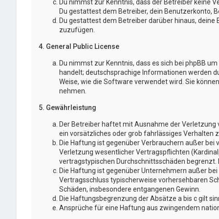
Du nimmst zur Kenntnis, dass der Betreiber keine Ve
Du gestattest dem Betreiber, dein Benutzerkonto, Be
Du gestattest dem Betreiber darüber hinaus, deine 
zuzufügen.
4. General Public License
Du nimmst zur Kenntnis, dass es sich bei phpBB um e
handelt; deutschsprachige Informationen werden d
Weise, wie die Software verwendet wird. Sie könne
nehmen.
5. Gewährleistung
Der Betreiber haftet mit Ausnahme der Verletzung v
ein vorsätzliches oder grob fahrlässiges Verhalten
Die Haftung ist gegenüber Verbrauchern außer bei 
Verletzung wesentlicher Vertragspflichten (Kardina
vertragstypischen Durchschnittsschäden begrenzt. 
Die Haftung ist gegenüber Unternehmern außer bei d
Vertragsschluss typischerweise vorhersehbaren Schä
Schäden, insbesondere entgangenen Gewinn.
Die Haftungsbegrenzung der Absätze a bis c gilt si
Ansprüche für eine Haftung aus zwingendem nation