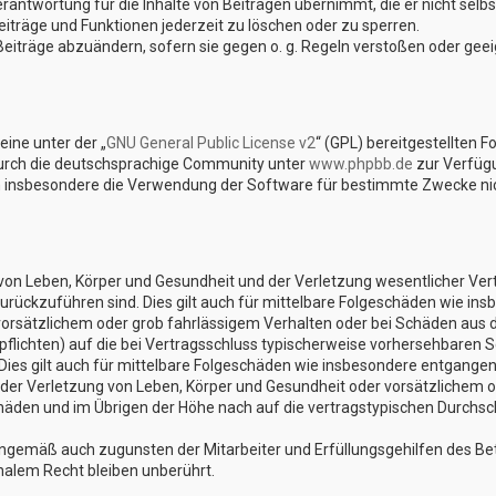
rantwortung für die Inhalte von Beiträgen übernimmt, die er nicht selbst
iträge und Funktionen jederzeit zu löschen oder zu sperren.
Beiträge abzuändern, sofern sie gegen o. g. Regeln verstoßen oder gee
ine unter der „
GNU General Public License v2
“ (GPL) bereitgestellten 
urch die deutschsprachige Community unter
www.phpbb.de
zur Verfügu
n insbesondere die Verwendung der Software für bestimmte Zwecke nich
on Leben, Körper und Gesundheit und der Verletzung wesentlicher Vertra
 zurückzuführen sind. Dies gilt auch für mittelbare Folgeschäden wie 
vorsätzlichem oder grob fahrlässigem Verhalten oder bei Schäden aus 
lpflichten) auf die bei Vertragsschluss typischerweise vorhersehbaren 
Dies gilt auch für mittelbare Folgeschäden wie insbesondere entgange
er Verletzung von Leben, Körper und Gesundheit oder vorsätzlichem od
den und im Übrigen der Höhe nach auf die vertragstypischen Durchschn
nngemäß auch zugunsten der Mitarbeiter und Erfüllungsgehilfen des Bet
alem Recht bleiben unberührt.