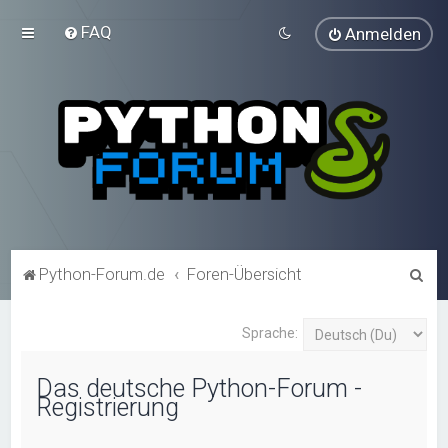
FAQ
Anmelden
S
Python-Forum.de
Foren-Übersicht
u
c
Sprache:
h
Das deutsche Python-Forum -
e
Registrierung