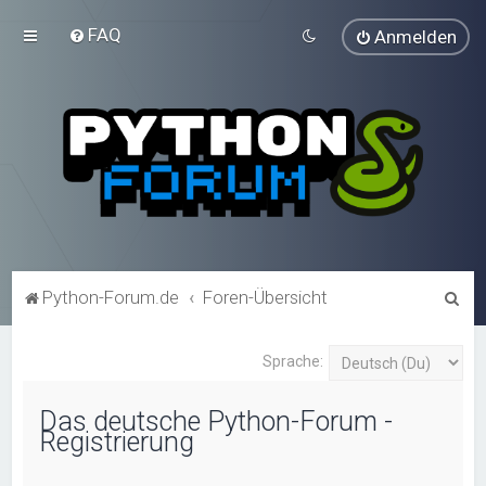
FAQ
Anmelden
S
Python-Forum.de
Foren-Übersicht
u
c
Sprache:
h
Das deutsche Python-Forum -
e
Registrierung