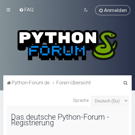
FAQ
Anmelden
S
Python-Forum.de
Foren-Übersicht
u
c
Sprache:
h
Das deutsche Python-Forum -
e
Registrierung