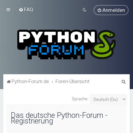
FAQ
Anmelden
S
Python-Forum.de
Foren-Übersicht
u
c
Sprache:
h
Das deutsche Python-Forum -
e
Registrierung