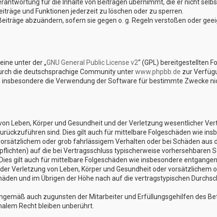
rantwortung für die Inhalte von Beiträgen übernimmt, die er nicht selbst
iträge und Funktionen jederzeit zu löschen oder zu sperren.
Beiträge abzuändern, sofern sie gegen o. g. Regeln verstoßen oder gee
ine unter der „
GNU General Public License v2
“ (GPL) bereitgestellten 
urch die deutschsprachige Community unter
www.phpbb.de
zur Verfügu
n insbesondere die Verwendung der Software für bestimmte Zwecke nich
on Leben, Körper und Gesundheit und der Verletzung wesentlicher Vertra
 zurückzuführen sind. Dies gilt auch für mittelbare Folgeschäden wie 
vorsätzlichem oder grob fahrlässigem Verhalten oder bei Schäden aus 
lpflichten) auf die bei Vertragsschluss typischerweise vorhersehbaren 
Dies gilt auch für mittelbare Folgeschäden wie insbesondere entgange
er Verletzung von Leben, Körper und Gesundheit oder vorsätzlichem od
den und im Übrigen der Höhe nach auf die vertragstypischen Durchschn
nngemäß auch zugunsten der Mitarbeiter und Erfüllungsgehilfen des Bet
alem Recht bleiben unberührt.