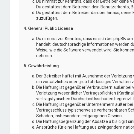
Du nimmst zur Kenntnis, dass der Betreiber keine Ve
Du gestattest dem Betreiber, dein Benutzerkonto, Be
Du gestattest dem Betreiber darüber hinaus, deine 
zuzufügen.
4. General Public License
Du nimmst zur Kenntnis, dass es sich bei phpBB um e
handelt; deutschsprachige Informationen werden d
Weise, wie die Software verwendet wird. Sie könne
nehmen.
5. Gewährleistung
Der Betreiber haftet mit Ausnahme der Verletzung v
ein vorsätzliches oder grob fahrlässiges Verhalten
Die Haftung ist gegenüber Verbrauchern außer bei 
Verletzung wesentlicher Vertragspflichten (Kardina
vertragstypischen Durchschnittsschäden begrenzt. 
Die Haftung ist gegenüber Unternehmern außer bei d
Vertragsschluss typischerweise vorhersehbaren Schä
Schäden, insbesondere entgangenen Gewinn.
Die Haftungsbegrenzung der Absätze a bis c gilt si
Ansprüche für eine Haftung aus zwingendem nation