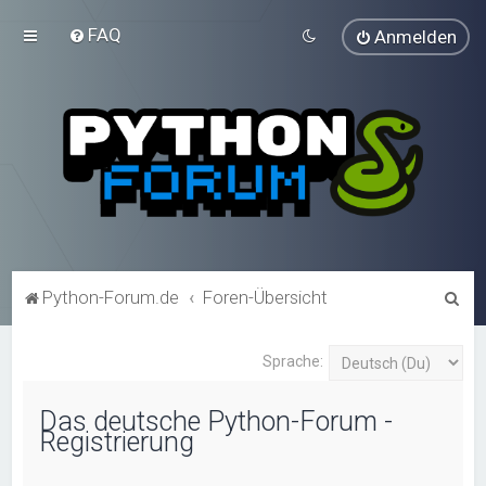
FAQ
Anmelden
S
Python-Forum.de
Foren-Übersicht
u
c
Sprache:
h
Das deutsche Python-Forum -
e
Registrierung