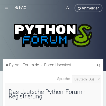
FAQ
Anmelden
S
Python-Forum.de
Foren-Übersicht
u
c
Sprache:
h
Das deutsche Python-Forum -
e
Registrierung