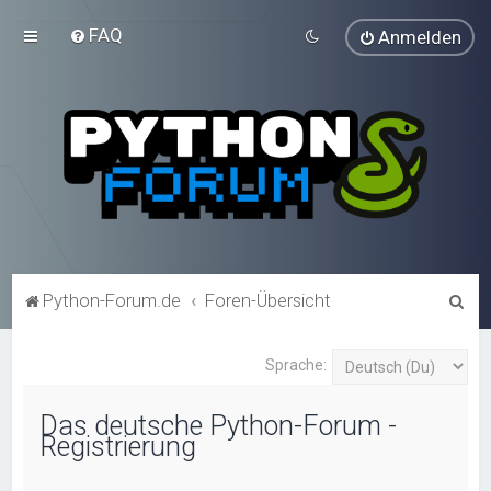
FAQ
Anmelden
S
Python-Forum.de
Foren-Übersicht
u
c
Sprache:
h
Das deutsche Python-Forum -
e
Registrierung