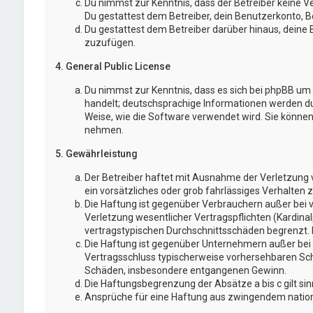
Du nimmst zur Kenntnis, dass der Betreiber keine Ve
Du gestattest dem Betreiber, dein Benutzerkonto, Be
Du gestattest dem Betreiber darüber hinaus, deine 
zuzufügen.
4. General Public License
Du nimmst zur Kenntnis, dass es sich bei phpBB um e
handelt; deutschsprachige Informationen werden d
Weise, wie die Software verwendet wird. Sie könne
nehmen.
5. Gewährleistung
Der Betreiber haftet mit Ausnahme der Verletzung v
ein vorsätzliches oder grob fahrlässiges Verhalten
Die Haftung ist gegenüber Verbrauchern außer bei 
Verletzung wesentlicher Vertragspflichten (Kardina
vertragstypischen Durchschnittsschäden begrenzt. 
Die Haftung ist gegenüber Unternehmern außer bei d
Vertragsschluss typischerweise vorhersehbaren Schä
Schäden, insbesondere entgangenen Gewinn.
Die Haftungsbegrenzung der Absätze a bis c gilt si
Ansprüche für eine Haftung aus zwingendem nation