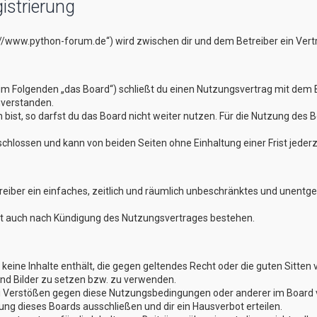
istrierung
://www.python-forum.de“) wird zwischen dir und dem Betreiber ein Ver
im Folgenden „das Board“) schließt du einen Nutzungsvertrag mit dem B
nverstanden.
st, so darfst du das Board nicht weiter nutzen. Für die Nutzung des Boa
hlossen und kann von beiden Seiten ohne Einhaltung einer Frist jederz
treiber ein einfaches, zeitlich und räumlich unbeschränktes und unentg
bt auch nach Kündigung des Nutzungsvertrages bestehen.
er keine Inhalte enthält, die gegen geltendes Recht oder die guten Sitte
und Bilder zu setzen bzw. zu verwenden.
ei Verstößen gegen diese Nutzungsbedingungen oder anderer im Board v
g dieses Boards ausschließen und dir ein Hausverbot erteilen.