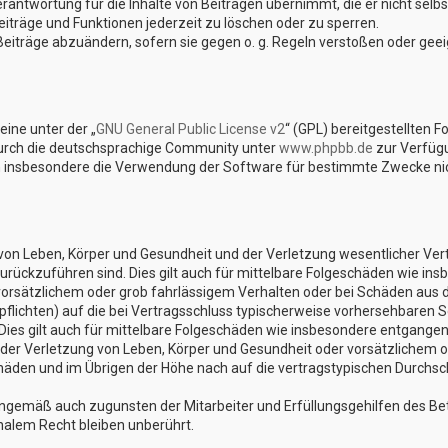
rantwortung für die Inhalte von Beiträgen übernimmt, die er nicht selbst
iträge und Funktionen jederzeit zu löschen oder zu sperren.
Beiträge abzuändern, sofern sie gegen o. g. Regeln verstoßen oder gee
ine unter der „
GNU General Public License v2
“ (GPL) bereitgestellten 
urch die deutschsprachige Community unter
www.phpbb.de
zur Verfügu
n insbesondere die Verwendung der Software für bestimmte Zwecke nich
on Leben, Körper und Gesundheit und der Verletzung wesentlicher Vertra
 zurückzuführen sind. Dies gilt auch für mittelbare Folgeschäden wie 
vorsätzlichem oder grob fahrlässigem Verhalten oder bei Schäden aus 
lpflichten) auf die bei Vertragsschluss typischerweise vorhersehbaren 
Dies gilt auch für mittelbare Folgeschäden wie insbesondere entgange
er Verletzung von Leben, Körper und Gesundheit oder vorsätzlichem od
den und im Übrigen der Höhe nach auf die vertragstypischen Durchschn
nngemäß auch zugunsten der Mitarbeiter und Erfüllungsgehilfen des Bet
alem Recht bleiben unberührt.