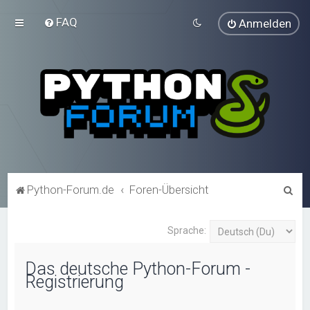
FAQ
Anmelden
S
Python-Forum.de
Foren-Übersicht
u
c
Sprache:
h
Das deutsche Python-Forum -
e
Registrierung