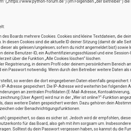
rum“ („https://www.python-forum.de“) (im Folgenden „der Betreiber“) d
lt:
 des Boards mehrere Cookies. Cookies sind kleine Textdateien, die dei
 In diesen Cookies sind die aktuelle ID deiner Sitzung (damit dir alle
g dieser als gelesen/ungelesen; sofern du nicht angemeldet bist) sowi
en deine Benutzer-ID, ein Authentifizierungsschlüssel und eine Session
erzeit über die Funktion „Alle Cookies löschen“ löschen.
der Registrierung, in deinem Profil oder deinem persönlichem Bereich an
ein Passwort notwendig. Wenn durch den Betreiber weitere Daten als no
stellst, so werden die dort eingegebenen Daten ebenfalls gespeichert. G
ne IP-Adresse gespeichert. Die IP-Adresse wird weiterhin bei folgenden
nderungen an zentralen Profildaten (E-Mail-Adresse, Kontoaktivierun
ichnung (User Agent) wird nur in der „Wer ist online?“-Funktion angez
rds, dass weitere Daten gespeichert werden. Dazu gehören dein Absti
sezeichen oder Benachrichtigungsfunktionen.
h) gespeichert, so dass es sicher ist. Jedoch wird dir empfohlen, diese
utzerkonto für das Board, also geh mit ihm sorgsam um. Insbesondere w
ragen. Solltest du dein Passwort vergessen haben, so kannst du die Fu