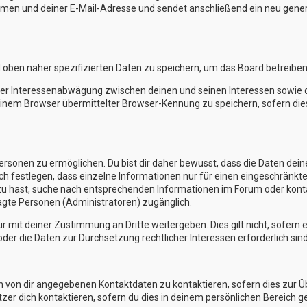
en und deiner E-Mail-Adresse und sendet anschließend ein neu generi
d oben näher spezifizierten Daten zu speichern, um das Board betreibe
iner Interessenabwägung zwischen deinen und seinen Interessen sowie de
nem Browser übermittelter Browser-Kennung zu speichern, sofern die
sonen zu ermöglichen. Du bist dir daher bewusst, dass die Daten deines 
ch festlegen, dass einzelne Informationen nur für einen eingeschränkten
zu hast, suche nach entsprechenden Informationen im Forum oder kontak
ragte Personen (Administratoren) zugänglich.
r mit deiner Zustimmung an Dritte weitergeben. Dies gilt nicht, sofern
oder die Daten zur Durchsetzung rechtlicher Interessen erforderlich sind
en von dir angegebenen Kontaktdaten zu kontaktieren, sofern dies zur 
tzer dich kontaktieren, sofern du dies in deinem persönlichen Bereich ge