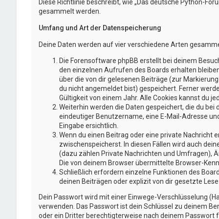
Diese Richtlinie beschreibt, wie „Das deutsche Python-Fo
gesammelt werden.
Umfang und Art der Datenspeicherung
Deine Daten werden auf vier verschiedene Arten gesamme
Die Forensoftware phpBB erstellt bei deinem Besuch
den einzelnen Aufrufen des Boards erhalten bleiben.
über die von dir gelesenen Beiträge (zur Markierun
du nicht angemeldet bist) gespeichert. Ferner werd
Gültigkeit von einem Jahr. Alle Cookies kannst du jed
Weiterhin werden die Daten gespeichert, die du bei 
eindeutiger Benutzername, eine E-Mail-Adresse und 
Eingabe ersichtlich.
Wenn du einen Beitrag oder eine private Nachricht er
zwischenspeicherst. In diesen Fällen wird auch dei
(dazu zählen Private Nachrichten und Umfragen), Ä
Die von deinem Browser übermittelte Browser-Kennze
Schließlich erfordern einzelne Funktionen des Boa
deinen Beiträgen oder explizit von dir gesetzte Le
Dein Passwort wird mit einer Einwege-Verschlüsselung (Has
verwenden. Das Passwort ist dein Schlüssel zu deinem Ben
oder ein Dritter berechtigterweise nach deinem Passwort f