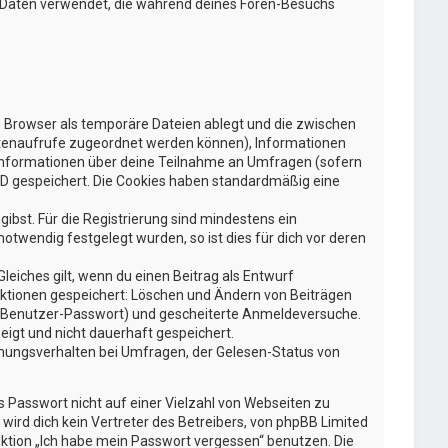
ie Daten verwendet, die während deines Foren-Besuchs
n Browser als temporäre Dateien ablegt und die zwischen
 Seitenaufrufe zugeordnet werden können), Informationen
e Informationen über deine Teilnahme an Umfragen (sofern
-ID gespeichert. Die Cookies haben standardmäßig eine
gibst. Für die Registrierung sind mindestens ein
twendig festgelegt wurden, so ist dies für dich vor deren
leiches gilt, wenn du einen Beitrag als Entwurf
 Aktionen gespeichert: Löschen und Ändern von Beiträgen
g, Benutzer-Passwort) und gescheiterte Anmeldeversuche.
eigt und nicht dauerhaft gespeichert.
mmungsverhalten bei Umfragen, der Gelesen-Status von
s Passwort nicht auf einer Vielzahl von Webseiten zu
ird dich kein Vertreter des Betreibers, von phpBB Limited
nktion „Ich habe mein Passwort vergessen“ benutzen. Die