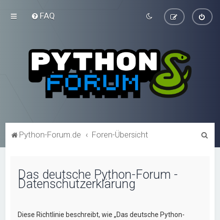
FAQ
S
Python-Forum.de
Foren-Übersicht
u
c
Das deutsche Python-Forum -
h
Datenschutzerklärung
e
Diese Richtlinie beschreibt, wie „Das deutsche Python-