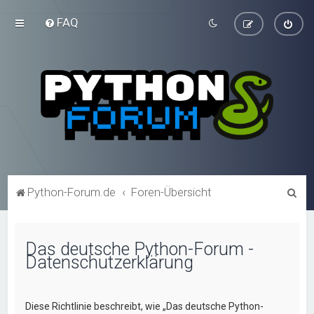
FAQ
S
Python-Forum.de
Foren-Übersicht
u
c
Das deutsche Python-Forum -
h
Datenschutzerklärung
e
Diese Richtlinie beschreibt, wie „Das deutsche Python-