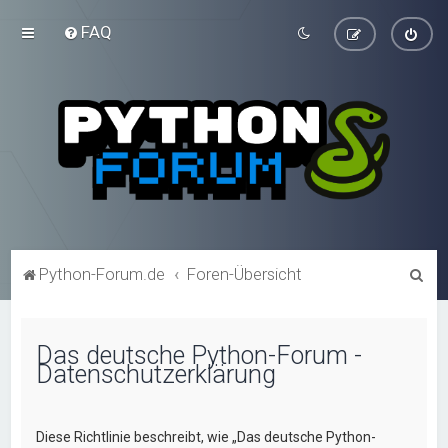
FAQ
S
Python-Forum.de
Foren-Übersicht
u
c
Das deutsche Python-Forum -
h
Datenschutzerklärung
e
Diese Richtlinie beschreibt, wie „Das deutsche Python-