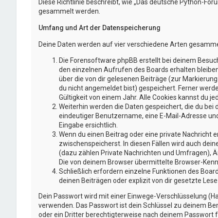
Diese Richtlinie beschreibt, wie „Das deutsche Python-Fo
gesammelt werden.
Umfang und Art der Datenspeicherung
Deine Daten werden auf vier verschiedene Arten gesamme
Die Forensoftware phpBB erstellt bei deinem Besuch
den einzelnen Aufrufen des Boards erhalten bleiben.
über die von dir gelesenen Beiträge (zur Markierun
du nicht angemeldet bist) gespeichert. Ferner werd
Gültigkeit von einem Jahr. Alle Cookies kannst du jed
Weiterhin werden die Daten gespeichert, die du bei 
eindeutiger Benutzername, eine E-Mail-Adresse und 
Eingabe ersichtlich.
Wenn du einen Beitrag oder eine private Nachricht er
zwischenspeicherst. In diesen Fällen wird auch dei
(dazu zählen Private Nachrichten und Umfragen), Ä
Die von deinem Browser übermittelte Browser-Kennze
Schließlich erfordern einzelne Funktionen des Boa
deinen Beiträgen oder explizit von dir gesetzte Le
Dein Passwort wird mit einer Einwege-Verschlüsselung (Has
verwenden. Das Passwort ist dein Schlüssel zu deinem Ben
oder ein Dritter berechtigterweise nach deinem Passwort f