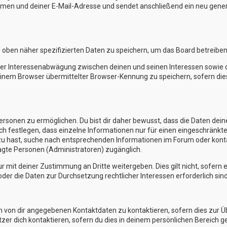
en und deiner E-Mail-Adresse und sendet anschließend ein neu generi
d oben näher spezifizierten Daten zu speichern, um das Board betreibe
iner Interessenabwägung zwischen deinen und seinen Interessen sowie de
nem Browser übermittelter Browser-Kennung zu speichern, sofern die
sonen zu ermöglichen. Du bist dir daher bewusst, dass die Daten deines 
ch festlegen, dass einzelne Informationen nur für einen eingeschränkten
zu hast, suche nach entsprechenden Informationen im Forum oder kontak
ragte Personen (Administratoren) zugänglich.
r mit deiner Zustimmung an Dritte weitergeben. Dies gilt nicht, sofern
oder die Daten zur Durchsetzung rechtlicher Interessen erforderlich sind
en von dir angegebenen Kontaktdaten zu kontaktieren, sofern dies zur 
tzer dich kontaktieren, sofern du dies in deinem persönlichen Bereich ge