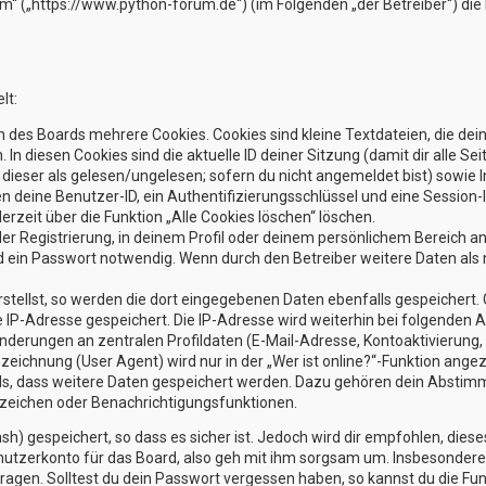
rum“ („https://www.python-forum.de“) (im Folgenden „der Betreiber“) d
lt:
 des Boards mehrere Cookies. Cookies sind kleine Textdateien, die dei
 In diesen Cookies sind die aktuelle ID deiner Sitzung (damit dir alle
g dieser als gelesen/ungelesen; sofern du nicht angemeldet bist) sowi
en deine Benutzer-ID, ein Authentifizierungsschlüssel und eine Session
erzeit über die Funktion „Alle Cookies löschen“ löschen.
der Registrierung, in deinem Profil oder deinem persönlichem Bereich an
ein Passwort notwendig. Wenn durch den Betreiber weitere Daten als no
stellst, so werden die dort eingegebenen Daten ebenfalls gespeichert. G
ne IP-Adresse gespeichert. Die IP-Adresse wird weiterhin bei folgenden
nderungen an zentralen Profildaten (E-Mail-Adresse, Kontoaktivierun
ichnung (User Agent) wird nur in der „Wer ist online?“-Funktion angez
rds, dass weitere Daten gespeichert werden. Dazu gehören dein Absti
sezeichen oder Benachrichtigungsfunktionen.
h) gespeichert, so dass es sicher ist. Jedoch wird dir empfohlen, diese
utzerkonto für das Board, also geh mit ihm sorgsam um. Insbesondere w
ragen. Solltest du dein Passwort vergessen haben, so kannst du die Fu