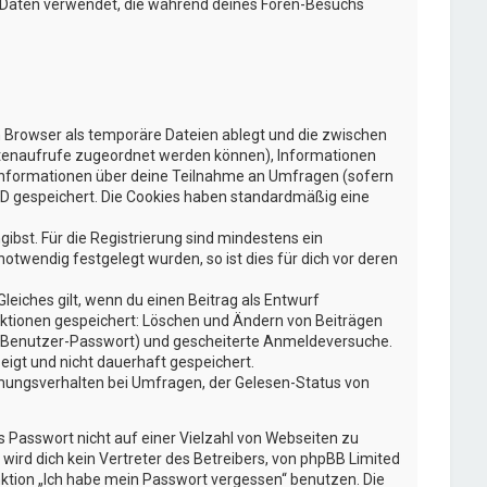
ie Daten verwendet, die während deines Foren-Besuchs
n Browser als temporäre Dateien ablegt und die zwischen
 Seitenaufrufe zugeordnet werden können), Informationen
e Informationen über deine Teilnahme an Umfragen (sofern
-ID gespeichert. Die Cookies haben standardmäßig eine
gibst. Für die Registrierung sind mindestens ein
twendig festgelegt wurden, so ist dies für dich vor deren
leiches gilt, wenn du einen Beitrag als Entwurf
 Aktionen gespeichert: Löschen und Ändern von Beiträgen
g, Benutzer-Passwort) und gescheiterte Anmeldeversuche.
eigt und nicht dauerhaft gespeichert.
mmungsverhalten bei Umfragen, der Gelesen-Status von
s Passwort nicht auf einer Vielzahl von Webseiten zu
ird dich kein Vertreter des Betreibers, von phpBB Limited
nktion „Ich habe mein Passwort vergessen“ benutzen. Die