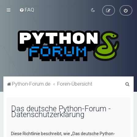
FAQ
S
Python-Forum.de
Foren-Übersicht
u
c
Das deutsche Python-Forum -
h
Datenschutzerklärung
e
Diese Richtlinie beschreibt, wie „Das deutsche Python-