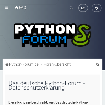
FAQ
S
Python-Forum.de
Foren-Übersicht
u
c
Das deutsche Python-Forum -
h
Datenschutzerklärung
e
Diese Richtlinie beschreibt, wie „Das deutsche Python-