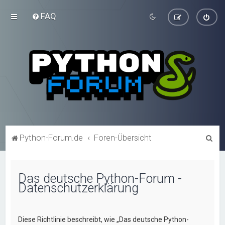
FAQ
S
Python-Forum.de
Foren-Übersicht
u
c
Das deutsche Python-Forum -
h
Datenschutzerklärung
e
Diese Richtlinie beschreibt, wie „Das deutsche Python-