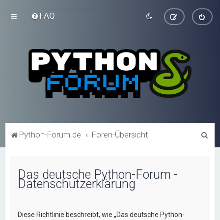
FAQ
S
Python-Forum.de
Foren-Übersicht
u
c
Das deutsche Python-Forum -
h
Datenschutzerklärung
e
Diese Richtlinie beschreibt, wie „Das deutsche Python-