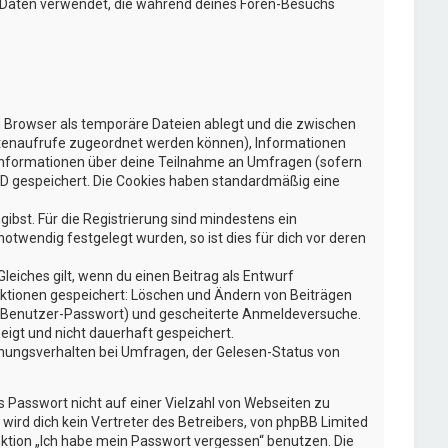
ie Daten verwendet, die während deines Foren-Besuchs
n Browser als temporäre Dateien ablegt und die zwischen
 Seitenaufrufe zugeordnet werden können), Informationen
e Informationen über deine Teilnahme an Umfragen (sofern
-ID gespeichert. Die Cookies haben standardmäßig eine
gibst. Für die Registrierung sind mindestens ein
twendig festgelegt wurden, so ist dies für dich vor deren
leiches gilt, wenn du einen Beitrag als Entwurf
 Aktionen gespeichert: Löschen und Ändern von Beiträgen
g, Benutzer-Passwort) und gescheiterte Anmeldeversuche.
eigt und nicht dauerhaft gespeichert.
mmungsverhalten bei Umfragen, der Gelesen-Status von
s Passwort nicht auf einer Vielzahl von Webseiten zu
ird dich kein Vertreter des Betreibers, von phpBB Limited
nktion „Ich habe mein Passwort vergessen“ benutzen. Die