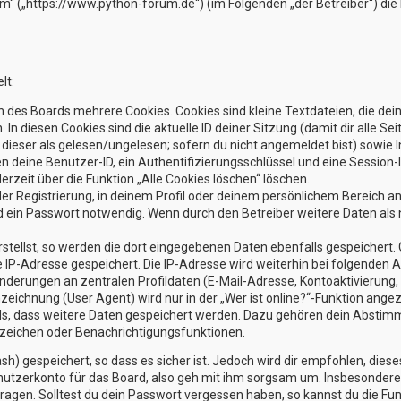
rum“ („https://www.python-forum.de“) (im Folgenden „der Betreiber“) d
lt:
 des Boards mehrere Cookies. Cookies sind kleine Textdateien, die dei
 In diesen Cookies sind die aktuelle ID deiner Sitzung (damit dir alle
g dieser als gelesen/ungelesen; sofern du nicht angemeldet bist) sowi
en deine Benutzer-ID, ein Authentifizierungsschlüssel und eine Session
erzeit über die Funktion „Alle Cookies löschen“ löschen.
der Registrierung, in deinem Profil oder deinem persönlichem Bereich an
ein Passwort notwendig. Wenn durch den Betreiber weitere Daten als no
stellst, so werden die dort eingegebenen Daten ebenfalls gespeichert. G
ne IP-Adresse gespeichert. Die IP-Adresse wird weiterhin bei folgenden
nderungen an zentralen Profildaten (E-Mail-Adresse, Kontoaktivierun
ichnung (User Agent) wird nur in der „Wer ist online?“-Funktion angez
rds, dass weitere Daten gespeichert werden. Dazu gehören dein Absti
sezeichen oder Benachrichtigungsfunktionen.
h) gespeichert, so dass es sicher ist. Jedoch wird dir empfohlen, diese
utzerkonto für das Board, also geh mit ihm sorgsam um. Insbesondere w
ragen. Solltest du dein Passwort vergessen haben, so kannst du die Fu