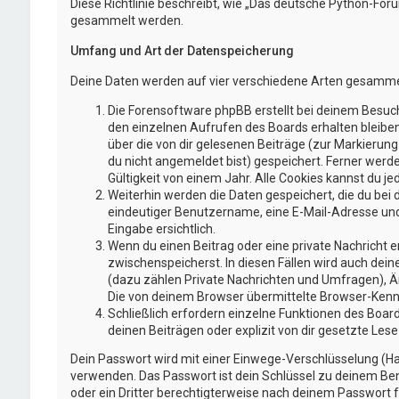
Diese Richtlinie beschreibt, wie „Das deutsche Python-Fo
gesammelt werden.
Umfang und Art der Datenspeicherung
Deine Daten werden auf vier verschiedene Arten gesamme
Die Forensoftware phpBB erstellt bei deinem Besuch
den einzelnen Aufrufen des Boards erhalten bleiben.
über die von dir gelesenen Beiträge (zur Markierun
du nicht angemeldet bist) gespeichert. Ferner werd
Gültigkeit von einem Jahr. Alle Cookies kannst du jed
Weiterhin werden die Daten gespeichert, die du bei 
eindeutiger Benutzername, eine E-Mail-Adresse und 
Eingabe ersichtlich.
Wenn du einen Beitrag oder eine private Nachricht er
zwischenspeicherst. In diesen Fällen wird auch dei
(dazu zählen Private Nachrichten und Umfragen), Ä
Die von deinem Browser übermittelte Browser-Kennze
Schließlich erfordern einzelne Funktionen des Boa
deinen Beiträgen oder explizit von dir gesetzte Le
Dein Passwort wird mit einer Einwege-Verschlüsselung (Has
verwenden. Das Passwort ist dein Schlüssel zu deinem Ben
oder ein Dritter berechtigterweise nach deinem Passwort f