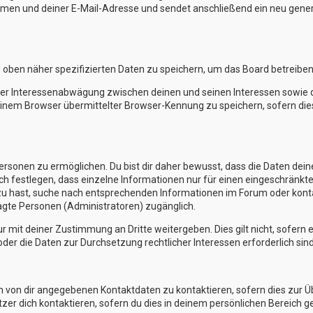
en und deiner E-Mail-Adresse und sendet anschließend ein neu generi
d oben näher spezifizierten Daten zu speichern, um das Board betreibe
iner Interessenabwägung zwischen deinen und seinen Interessen sowie de
nem Browser übermittelter Browser-Kennung zu speichern, sofern die
sonen zu ermöglichen. Du bist dir daher bewusst, dass die Daten deines 
ch festlegen, dass einzelne Informationen nur für einen eingeschränkten
zu hast, suche nach entsprechenden Informationen im Forum oder kontak
ragte Personen (Administratoren) zugänglich.
r mit deiner Zustimmung an Dritte weitergeben. Dies gilt nicht, sofern
oder die Daten zur Durchsetzung rechtlicher Interessen erforderlich sind
en von dir angegebenen Kontaktdaten zu kontaktieren, sofern dies zur 
tzer dich kontaktieren, sofern du dies in deinem persönlichen Bereich ge