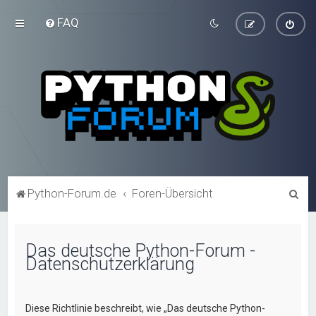
FAQ
S
Python-Forum.de
Foren-Übersicht
u
c
Das deutsche Python-Forum -
h
Datenschutzerklärung
e
Diese Richtlinie beschreibt, wie „Das deutsche Python-