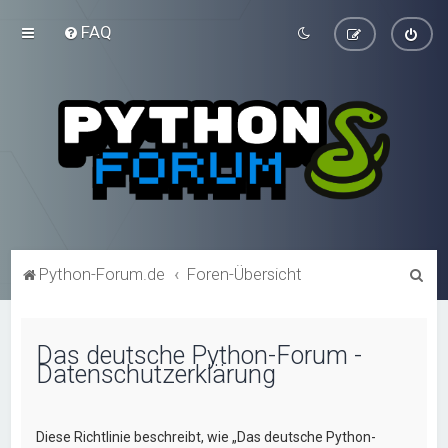
FAQ
S
Python-Forum.de
Foren-Übersicht
u
c
Das deutsche Python-Forum -
h
Datenschutzerklärung
e
Diese Richtlinie beschreibt, wie „Das deutsche Python-