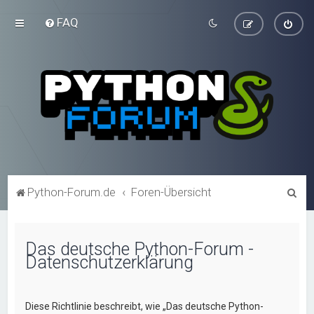
FAQ
S
Python-Forum.de
Foren-Übersicht
u
c
Das deutsche Python-Forum -
h
Datenschutzerklärung
e
Diese Richtlinie beschreibt, wie „Das deutsche Python-