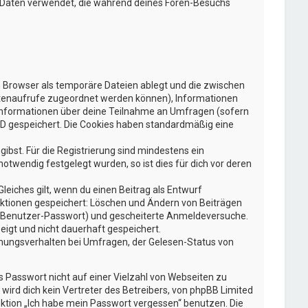
ie Daten verwendet, die während deines Foren-Besuchs
n Browser als temporäre Dateien ablegt und die zwischen
 Seitenaufrufe zugeordnet werden können), Informationen
e Informationen über deine Teilnahme an Umfragen (sofern
-ID gespeichert. Die Cookies haben standardmäßig eine
gibst. Für die Registrierung sind mindestens ein
twendig festgelegt wurden, so ist dies für dich vor deren
leiches gilt, wenn du einen Beitrag als Entwurf
 Aktionen gespeichert: Löschen und Ändern von Beiträgen
g, Benutzer-Passwort) und gescheiterte Anmeldeversuche.
eigt und nicht dauerhaft gespeichert.
mmungsverhalten bei Umfragen, der Gelesen-Status von
s Passwort nicht auf einer Vielzahl von Webseiten zu
ird dich kein Vertreter des Betreibers, von phpBB Limited
nktion „Ich habe mein Passwort vergessen“ benutzen. Die