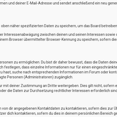
en und deiner E-Mail-Adresse und sendet anschließend ein neu generi
d oben näher spezifizierten Daten zu speichern, um das Board betreibe
iner Interessenabwägung zwischen deinen und seinen Interessen sowie de
nem Browser übermittelter Browser-Kennung zu speichern, sofern die
sonen zu ermöglichen. Du bist dir daher bewusst, dass die Daten deines 
ch festlegen, dass einzelne Informationen nur für einen eingeschränkten
zu hast, suche nach entsprechenden Informationen im Forum oder kontak
ragte Personen (Administratoren) zugänglich.
r mit deiner Zustimmung an Dritte weitergeben. Dies gilt nicht, sofern
oder die Daten zur Durchsetzung rechtlicher Interessen erforderlich sind
en von dir angegebenen Kontaktdaten zu kontaktieren, sofern dies zur 
tzer dich kontaktieren, sofern du dies in deinem persönlichen Bereich ge