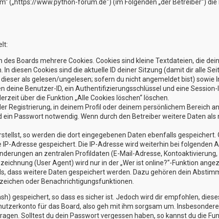
rum“ („https://www.python-forum.de“) (im Folgenden „der Betreiber“) d
lt:
 des Boards mehrere Cookies. Cookies sind kleine Textdateien, die dei
 In diesen Cookies sind die aktuelle ID deiner Sitzung (damit dir alle
g dieser als gelesen/ungelesen; sofern du nicht angemeldet bist) sowi
en deine Benutzer-ID, ein Authentifizierungsschlüssel und eine Session
erzeit über die Funktion „Alle Cookies löschen“ löschen.
der Registrierung, in deinem Profil oder deinem persönlichem Bereich an
ein Passwort notwendig. Wenn durch den Betreiber weitere Daten als no
stellst, so werden die dort eingegebenen Daten ebenfalls gespeichert. G
ne IP-Adresse gespeichert. Die IP-Adresse wird weiterhin bei folgenden
nderungen an zentralen Profildaten (E-Mail-Adresse, Kontoaktivierun
ichnung (User Agent) wird nur in der „Wer ist online?“-Funktion angez
rds, dass weitere Daten gespeichert werden. Dazu gehören dein Absti
sezeichen oder Benachrichtigungsfunktionen.
h) gespeichert, so dass es sicher ist. Jedoch wird dir empfohlen, diese
utzerkonto für das Board, also geh mit ihm sorgsam um. Insbesondere w
ragen. Solltest du dein Passwort vergessen haben, so kannst du die Fu