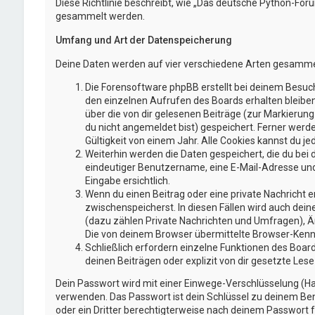
Diese Richtlinie beschreibt, wie „Das deutsche Python-Fo
gesammelt werden.
Umfang und Art der Datenspeicherung
Deine Daten werden auf vier verschiedene Arten gesamme
Die Forensoftware phpBB erstellt bei deinem Besuch
den einzelnen Aufrufen des Boards erhalten bleiben.
über die von dir gelesenen Beiträge (zur Markierun
du nicht angemeldet bist) gespeichert. Ferner werd
Gültigkeit von einem Jahr. Alle Cookies kannst du jed
Weiterhin werden die Daten gespeichert, die du bei 
eindeutiger Benutzername, eine E-Mail-Adresse und 
Eingabe ersichtlich.
Wenn du einen Beitrag oder eine private Nachricht er
zwischenspeicherst. In diesen Fällen wird auch dei
(dazu zählen Private Nachrichten und Umfragen), Ä
Die von deinem Browser übermittelte Browser-Kennze
Schließlich erfordern einzelne Funktionen des Boa
deinen Beiträgen oder explizit von dir gesetzte Le
Dein Passwort wird mit einer Einwege-Verschlüsselung (Has
verwenden. Das Passwort ist dein Schlüssel zu deinem Ben
oder ein Dritter berechtigterweise nach deinem Passwort f