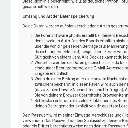
Diese Richtlinie beschreibt, wie „Das deutsche Python-Fo
gesammelt werden.
Umfang und Art der Datenspeicherung
Deine Daten werden auf vier verschiedene Arten gesamme
Die Forensoftware phpBB erstellt bei deinem Besuch
den einzelnen Aufrufen des Boards erhalten bleiben.
über die von dir gelesenen Beiträge (zur Markierun
du nicht angemeldet bist) gespeichert. Ferner werd
Gültigkeit von einem Jahr. Alle Cookies kannst du jed
Weiterhin werden die Daten gespeichert, die du bei 
eindeutiger Benutzername, eine E-Mail-Adresse und 
Eingabe ersichtlich.
Wenn du einen Beitrag oder eine private Nachricht er
zwischenspeicherst. In diesen Fällen wird auch dei
(dazu zählen Private Nachrichten und Umfragen), Ä
Die von deinem Browser übermittelte Browser-Kennze
Schließlich erfordern einzelne Funktionen des Boa
deinen Beiträgen oder explizit von dir gesetzte Le
Dein Passwort wird mit einer Einwege-Verschlüsselung (Has
verwenden. Das Passwort ist dein Schlüssel zu deinem Ben
oder ein Dritter berechtigterweise nach deinem Passwort f