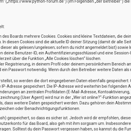
rum“ („https://www.python-forum.de“) (im Folgenden „der Betreiber“) d
lt:
 des Boards mehrere Cookies. Cookies sind kleine Textdateien, die dei
 In diesen Cookies sind die aktuelle ID deiner Sitzung (damit dir alle
g dieser als gelesen/ungelesen; sofern du nicht angemeldet bist) sowi
en deine Benutzer-ID, ein Authentifizierungsschlüssel und eine Session
erzeit über die Funktion „Alle Cookies löschen“ löschen.
der Registrierung, in deinem Profil oder deinem persönlichem Bereich an
ein Passwort notwendig. Wenn durch den Betreiber weitere Daten als no
stellst, so werden die dort eingegebenen Daten ebenfalls gespeichert. G
ne IP-Adresse gespeichert. Die IP-Adresse wird weiterhin bei folgenden
nderungen an zentralen Profildaten (E-Mail-Adresse, Kontoaktivierun
ichnung (User Agent) wird nur in der „Wer ist online?“-Funktion angez
rds, dass weitere Daten gespeichert werden. Dazu gehören dein Absti
sezeichen oder Benachrichtigungsfunktionen.
h) gespeichert, so dass es sicher ist. Jedoch wird dir empfohlen, diese
utzerkonto für das Board, also geh mit ihm sorgsam um. Insbesondere w
ragen. Solltest du dein Passwort vergessen haben, so kannst du die Fu