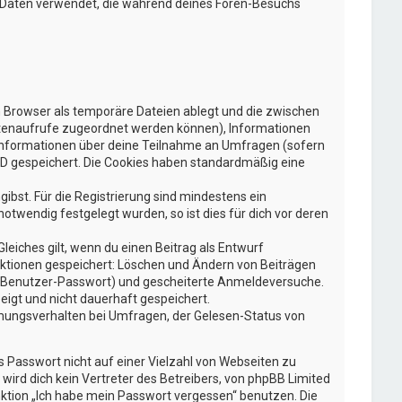
ie Daten verwendet, die während deines Foren-Besuchs
n Browser als temporäre Dateien ablegt und die zwischen
 Seitenaufrufe zugeordnet werden können), Informationen
e Informationen über deine Teilnahme an Umfragen (sofern
-ID gespeichert. Die Cookies haben standardmäßig eine
gibst. Für die Registrierung sind mindestens ein
twendig festgelegt wurden, so ist dies für dich vor deren
leiches gilt, wenn du einen Beitrag als Entwurf
 Aktionen gespeichert: Löschen und Ändern von Beiträgen
g, Benutzer-Passwort) und gescheiterte Anmeldeversuche.
eigt und nicht dauerhaft gespeichert.
mmungsverhalten bei Umfragen, der Gelesen-Status von
s Passwort nicht auf einer Vielzahl von Webseiten zu
ird dich kein Vertreter des Betreibers, von phpBB Limited
nktion „Ich habe mein Passwort vergessen“ benutzen. Die