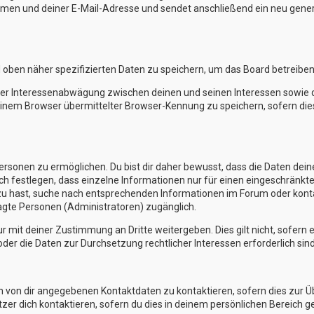
en und deiner E-Mail-Adresse und sendet anschließend ein neu generi
d oben näher spezifizierten Daten zu speichern, um das Board betreibe
iner Interessenabwägung zwischen deinen und seinen Interessen sowie de
nem Browser übermittelter Browser-Kennung zu speichern, sofern die
sonen zu ermöglichen. Du bist dir daher bewusst, dass die Daten deines 
ch festlegen, dass einzelne Informationen nur für einen eingeschränkten
zu hast, suche nach entsprechenden Informationen im Forum oder kontak
ragte Personen (Administratoren) zugänglich.
r mit deiner Zustimmung an Dritte weitergeben. Dies gilt nicht, sofern
oder die Daten zur Durchsetzung rechtlicher Interessen erforderlich sind
en von dir angegebenen Kontaktdaten zu kontaktieren, sofern dies zur 
tzer dich kontaktieren, sofern du dies in deinem persönlichen Bereich ge