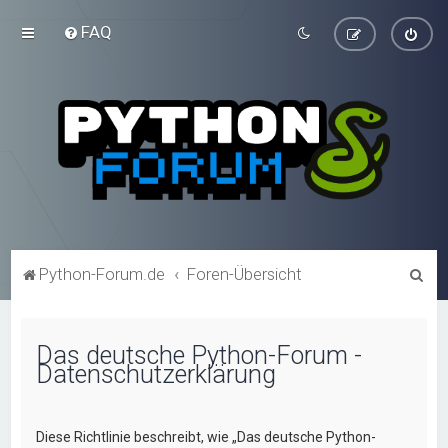
FAQ
S
Python-Forum.de
Foren-Übersicht
u
c
Das deutsche Python-Forum -
h
Datenschutzerklärung
e
Diese Richtlinie beschreibt, wie „Das deutsche Python-