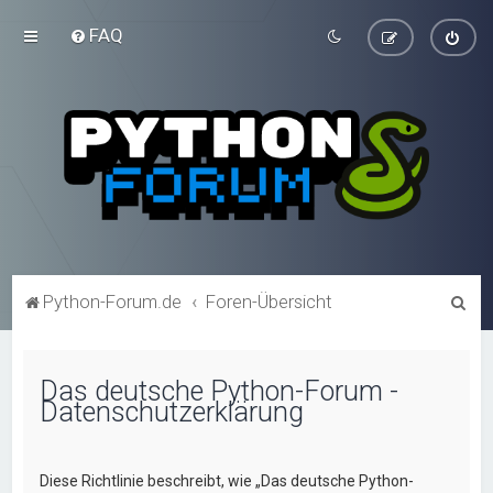
FAQ
S
Python-Forum.de
Foren-Übersicht
u
c
Das deutsche Python-Forum -
h
Datenschutzerklärung
e
Diese Richtlinie beschreibt, wie „Das deutsche Python-