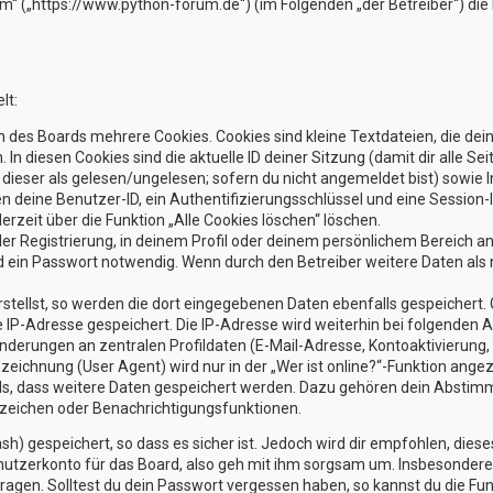
rum“ („https://www.python-forum.de“) (im Folgenden „der Betreiber“) d
lt:
 des Boards mehrere Cookies. Cookies sind kleine Textdateien, die dei
 In diesen Cookies sind die aktuelle ID deiner Sitzung (damit dir alle
g dieser als gelesen/ungelesen; sofern du nicht angemeldet bist) sowi
en deine Benutzer-ID, ein Authentifizierungsschlüssel und eine Session
erzeit über die Funktion „Alle Cookies löschen“ löschen.
der Registrierung, in deinem Profil oder deinem persönlichem Bereich an
ein Passwort notwendig. Wenn durch den Betreiber weitere Daten als no
stellst, so werden die dort eingegebenen Daten ebenfalls gespeichert. G
ne IP-Adresse gespeichert. Die IP-Adresse wird weiterhin bei folgenden
nderungen an zentralen Profildaten (E-Mail-Adresse, Kontoaktivierun
ichnung (User Agent) wird nur in der „Wer ist online?“-Funktion angez
rds, dass weitere Daten gespeichert werden. Dazu gehören dein Absti
sezeichen oder Benachrichtigungsfunktionen.
h) gespeichert, so dass es sicher ist. Jedoch wird dir empfohlen, diese
utzerkonto für das Board, also geh mit ihm sorgsam um. Insbesondere w
ragen. Solltest du dein Passwort vergessen haben, so kannst du die Fu