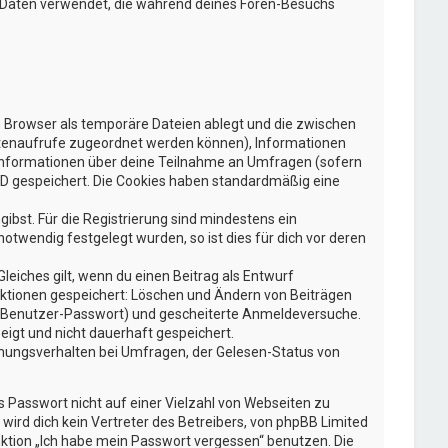
ie Daten verwendet, die während deines Foren-Besuchs
n Browser als temporäre Dateien ablegt und die zwischen
 Seitenaufrufe zugeordnet werden können), Informationen
e Informationen über deine Teilnahme an Umfragen (sofern
-ID gespeichert. Die Cookies haben standardmäßig eine
gibst. Für die Registrierung sind mindestens ein
twendig festgelegt wurden, so ist dies für dich vor deren
leiches gilt, wenn du einen Beitrag als Entwurf
 Aktionen gespeichert: Löschen und Ändern von Beiträgen
g, Benutzer-Passwort) und gescheiterte Anmeldeversuche.
eigt und nicht dauerhaft gespeichert.
mmungsverhalten bei Umfragen, der Gelesen-Status von
s Passwort nicht auf einer Vielzahl von Webseiten zu
ird dich kein Vertreter des Betreibers, von phpBB Limited
nktion „Ich habe mein Passwort vergessen“ benutzen. Die