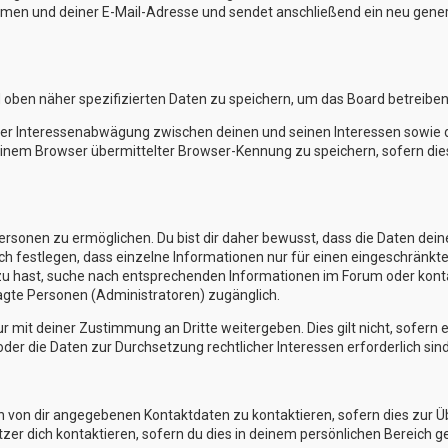
en und deiner E-Mail-Adresse und sendet anschließend ein neu generi
d oben näher spezifizierten Daten zu speichern, um das Board betreibe
iner Interessenabwägung zwischen deinen und seinen Interessen sowie de
nem Browser übermittelter Browser-Kennung zu speichern, sofern die
sonen zu ermöglichen. Du bist dir daher bewusst, dass die Daten deines 
ch festlegen, dass einzelne Informationen nur für einen eingeschränkten
zu hast, suche nach entsprechenden Informationen im Forum oder kontak
ragte Personen (Administratoren) zugänglich.
r mit deiner Zustimmung an Dritte weitergeben. Dies gilt nicht, sofern
oder die Daten zur Durchsetzung rechtlicher Interessen erforderlich sind
en von dir angegebenen Kontaktdaten zu kontaktieren, sofern dies zur 
tzer dich kontaktieren, sofern du dies in deinem persönlichen Bereich ge