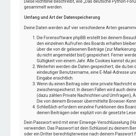
Diese Richtlinie beschreibt, wie „Das deutsche Python-Fo
gesammelt werden.
Umfang und Art der Datenspeicherung
Deine Daten werden auf vier verschiedene Arten gesamme
Die Forensoftware phpBB erstellt bei deinem Besuch
den einzelnen Aufrufen des Boards erhalten bleiben.
über die von dir gelesenen Beiträge (zur Markierun
du nicht angemeldet bist) gespeichert. Ferner werd
Gültigkeit von einem Jahr. Alle Cookies kannst du jed
Weiterhin werden die Daten gespeichert, die du bei 
eindeutiger Benutzername, eine E-Mail-Adresse und 
Eingabe ersichtlich.
Wenn du einen Beitrag oder eine private Nachricht er
zwischenspeicherst. In diesen Fällen wird auch dei
(dazu zählen Private Nachrichten und Umfragen), Ä
Die von deinem Browser übermittelte Browser-Kennze
Schließlich erfordern einzelne Funktionen des Boa
deinen Beiträgen oder explizit von dir gesetzte Le
Dein Passwort wird mit einer Einwege-Verschlüsselung (Has
verwenden. Das Passwort ist dein Schlüssel zu deinem Ben
oder ein Dritter berechtigterweise nach deinem Passwort f