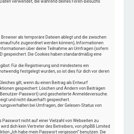
ie Daten verwendet, die während deines Foren-Besuchs
n Browser als temporäre Dateien ablegt und die zwischen
 Seitenaufrufe zugeordnet werden können), Informationen
e Informationen über deine Teilnahme an Umfragen (sofern
-ID gespeichert. Die Cookies haben standardmäßig eine
gibst. Für die Registrierung sind mindestens ein
twendig festgelegt wurden, so ist dies für dich vor deren
leiches gilt, wenn du einen Beitrag als Entwurf
 Aktionen gespeichert: Löschen und Ändern von Beiträgen
g, Benutzer-Passwort) und gescheiterte Anmeldeversuche.
eigt und nicht dauerhaft gespeichert.
mmungsverhalten bei Umfragen, der Gelesen-Status von
s Passwort nicht auf einer Vielzahl von Webseiten zu
ird dich kein Vertreter des Betreibers, von phpBB Limited
nktion „Ich habe mein Passwort vergessen“ benutzen. Die