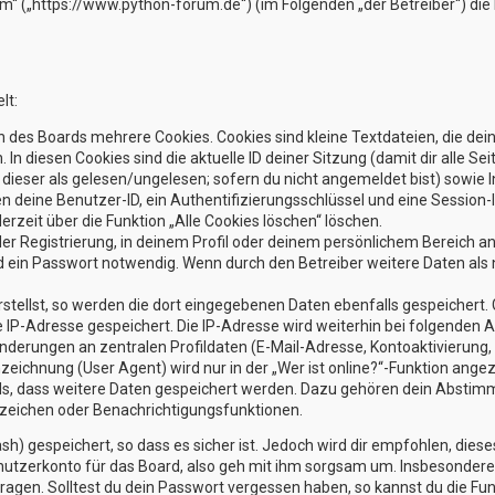
rum“ („https://www.python-forum.de“) (im Folgenden „der Betreiber“) d
lt:
 des Boards mehrere Cookies. Cookies sind kleine Textdateien, die dei
 In diesen Cookies sind die aktuelle ID deiner Sitzung (damit dir alle
g dieser als gelesen/ungelesen; sofern du nicht angemeldet bist) sowi
en deine Benutzer-ID, ein Authentifizierungsschlüssel und eine Session
erzeit über die Funktion „Alle Cookies löschen“ löschen.
der Registrierung, in deinem Profil oder deinem persönlichem Bereich an
ein Passwort notwendig. Wenn durch den Betreiber weitere Daten als no
stellst, so werden die dort eingegebenen Daten ebenfalls gespeichert. G
ne IP-Adresse gespeichert. Die IP-Adresse wird weiterhin bei folgenden
nderungen an zentralen Profildaten (E-Mail-Adresse, Kontoaktivierun
ichnung (User Agent) wird nur in der „Wer ist online?“-Funktion angez
rds, dass weitere Daten gespeichert werden. Dazu gehören dein Absti
sezeichen oder Benachrichtigungsfunktionen.
h) gespeichert, so dass es sicher ist. Jedoch wird dir empfohlen, diese
utzerkonto für das Board, also geh mit ihm sorgsam um. Insbesondere w
ragen. Solltest du dein Passwort vergessen haben, so kannst du die Fu