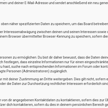
en und deiner E-Mail-Adresse und sendet anschließend ein neu generi
d oben näher spezifizierten Daten zu speichern, um das Board betreibe
iner Interessenabwägung zwischen deinen und seinen Interessen sowie de
nem Browser übermittelter Browser-Kennung zu speichern, sofern die
sonen zu ermöglichen. Du bist dir daher bewusst, dass die Daten deines 
ch festlegen, dass einzelne Informationen nur für einen eingeschränkten
zu hast, suche nach entsprechenden Informationen im Forum oder kontak
ragte Personen (Administratoren) zugänglich.
r mit deiner Zustimmung an Dritte weitergeben. Dies gilt nicht, sofern
oder die Daten zur Durchsetzung rechtlicher Interessen erforderlich sind
en von dir angegebenen Kontaktdaten zu kontaktieren, sofern dies zur 
tzer dich kontaktieren, sofern du dies in deinem persönlichen Bereich ge