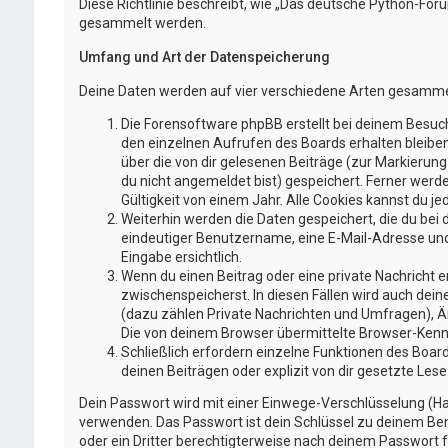
Diese Richtlinie beschreibt, wie „Das deutsche Python-Fo
gesammelt werden.
Umfang und Art der Datenspeicherung
Deine Daten werden auf vier verschiedene Arten gesamme
Die Forensoftware phpBB erstellt bei deinem Besuch
den einzelnen Aufrufen des Boards erhalten bleiben.
über die von dir gelesenen Beiträge (zur Markierun
du nicht angemeldet bist) gespeichert. Ferner werd
Gültigkeit von einem Jahr. Alle Cookies kannst du jed
Weiterhin werden die Daten gespeichert, die du bei 
eindeutiger Benutzername, eine E-Mail-Adresse und 
Eingabe ersichtlich.
Wenn du einen Beitrag oder eine private Nachricht er
zwischenspeicherst. In diesen Fällen wird auch dei
(dazu zählen Private Nachrichten und Umfragen), Ä
Die von deinem Browser übermittelte Browser-Kennze
Schließlich erfordern einzelne Funktionen des Boa
deinen Beiträgen oder explizit von dir gesetzte Le
Dein Passwort wird mit einer Einwege-Verschlüsselung (Has
verwenden. Das Passwort ist dein Schlüssel zu deinem Ben
oder ein Dritter berechtigterweise nach deinem Passwort f