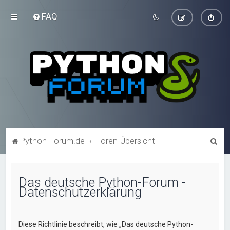
FAQ
S
Python-Forum.de
Foren-Übersicht
u
c
Das deutsche Python-Forum -
h
Datenschutzerklärung
e
Diese Richtlinie beschreibt, wie „Das deutsche Python-