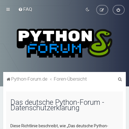
FAQ
S
Python-Forum.de
Foren-Übersicht
u
c
Das deutsche Python-Forum -
h
Datenschutzerklärung
e
Diese Richtlinie beschreibt, wie „Das deutsche Python-