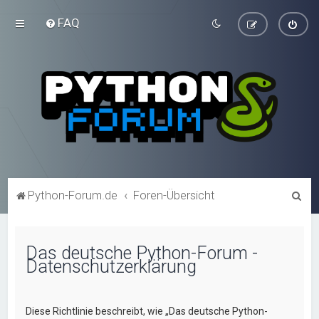
FAQ
S
Python-Forum.de
Foren-Übersicht
u
c
Das deutsche Python-Forum -
h
Datenschutzerklärung
e
Diese Richtlinie beschreibt, wie „Das deutsche Python-