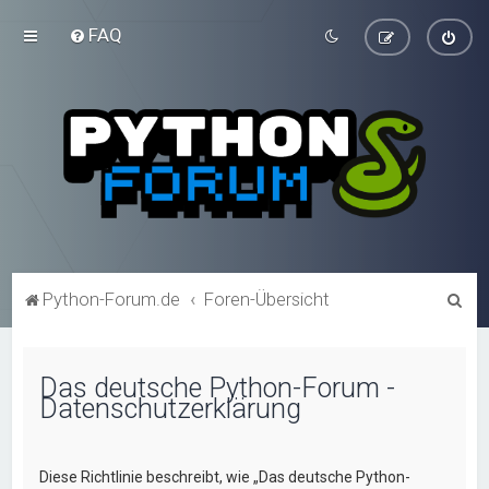
FAQ
S
Python-Forum.de
Foren-Übersicht
u
c
Das deutsche Python-Forum -
h
Datenschutzerklärung
e
Diese Richtlinie beschreibt, wie „Das deutsche Python-