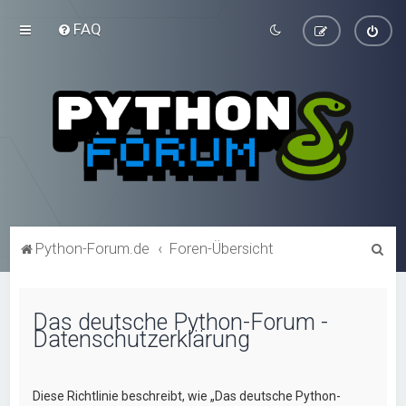
FAQ
S
Python-Forum.de
Foren-Übersicht
u
c
Das deutsche Python-Forum -
h
Datenschutzerklärung
e
Diese Richtlinie beschreibt, wie „Das deutsche Python-