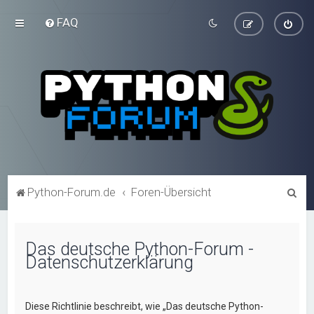
FAQ
S
Python-Forum.de
Foren-Übersicht
u
c
Das deutsche Python-Forum -
h
Datenschutzerklärung
e
Diese Richtlinie beschreibt, wie „Das deutsche Python-