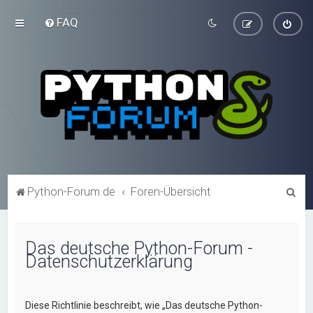
FAQ
S
Python-Forum.de
Foren-Übersicht
u
c
Das deutsche Python-Forum -
h
Datenschutzerklärung
e
Diese Richtlinie beschreibt, wie „Das deutsche Python-