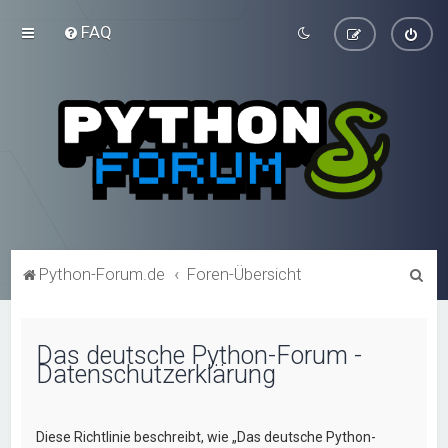
FAQ
S
Python-Forum.de
Foren-Übersicht
u
c
Das deutsche Python-Forum -
h
Datenschutzerklärung
e
Diese Richtlinie beschreibt, wie „Das deutsche Python-