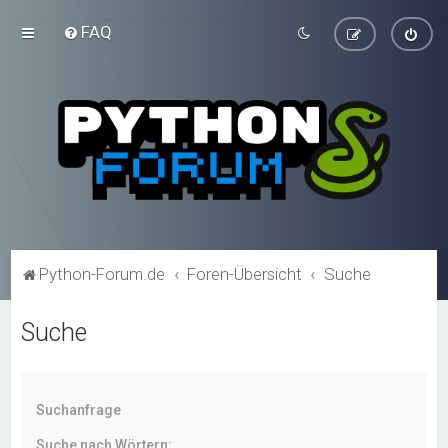
FAQ
Python-Forum.de
Foren-Übersicht
Suche
Suche
Suchanfrage
Suche nach Wörtern: