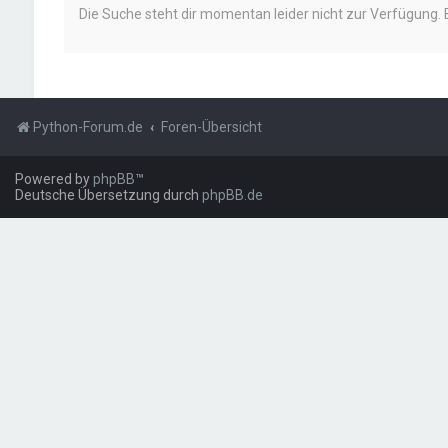
Die Suche steht dir momentan leider nicht zur Verfügung. 
Python-Forum.de
Foren-Übersicht
Powered by
phpBB
™
Deutsche Übersetzung durch
phpBB.de