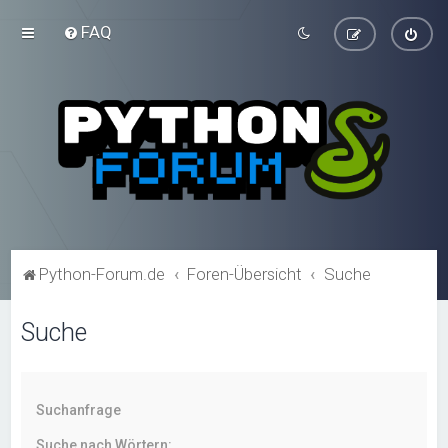
FAQ
Python-Forum.de
Foren-Übersicht
Suche
Suche
Suchanfrage
Suche nach Wörtern: