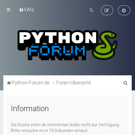
FAQ
S
Python-Forum.de
Foren-Übersicht
u
c
Information
h
e
Die Suche steht dir momentan leider nicht zur Verfügung.
Bitte versuche es in 10 Sekunden erneut.