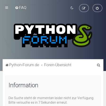
FAQ
S
Python-Forum.de
Foren-Übersicht
u
c
Information
h
e
Die Suche steht dir momentan leider nicht zur Verfügung.
Bitte versuche es in 7 Sekunden erneut.