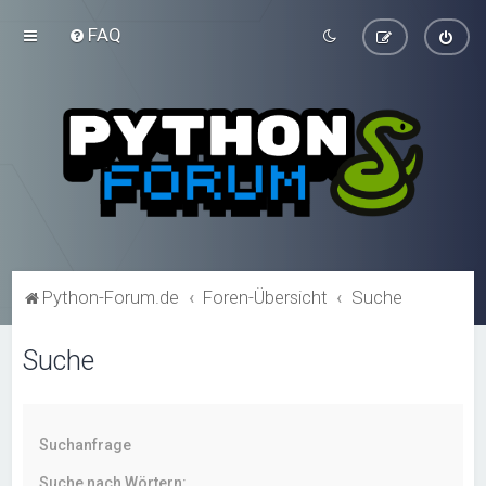
FAQ
Python-Forum.de
Foren-Übersicht
Suche
Suche
Suchanfrage
Suche nach Wörtern: